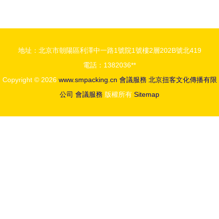
外活動制作
——黑龍江
高清圖片賦
省優質農產
能專業會議
品驚艷亮相
地址：北京市朝陽區利澤中一路1號院1號樓2層202B號北419
服務
第十八屆中
電話：1382036**
國國際農產
Copyright © 2026
www.smpacking.cn
會議服務
北京扭客文化傳播有限
品交易會
公司
會議服務
版權所有
Sitemap