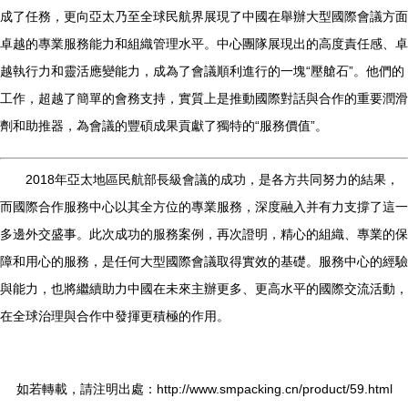
成了任務，更向亞太乃至全球民航界展現了中國在舉辦大型國際會議方面
卓越的專業服務能力和組織管理水平。中心團隊展現出的高度責任感、卓
越執行力和靈活應變能力，成為了會議順利進行的一塊“壓艙石”。他們的
工作，超越了簡單的會務支持，實質上是推動國際對話與合作的重要潤滑
劑和助推器，為會議的豐碩成果貢獻了獨特的“服務價值”。
2018年亞太地區民航部長級會議的成功，是各方共同努力的結果，
而國際合作服務中心以其全方位的專業服務，深度融入并有力支撐了這一
多邊外交盛事。此次成功的服務案例，再次證明，精心的組織、專業的保
障和用心的服務，是任何大型國際會議取得實效的基礎。服務中心的經驗
與能力，也將繼續助力中國在未來主辦更多、更高水平的國際交流活動，
在全球治理與合作中發揮更積極的作用。
如若轉載，請注明出處：http://www.smpacking.cn/product/59.html