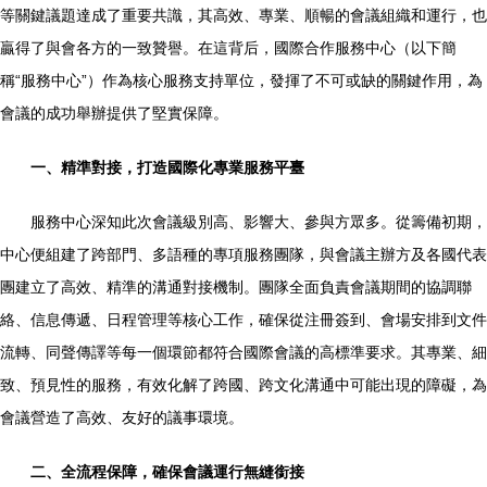
等關鍵議題達成了重要共識，其高效、專業、順暢的會議組織和運行，也
贏得了與會各方的一致贊譽。在這背后，國際合作服務中心（以下簡
稱“服務中心”）作為核心服務支持單位，發揮了不可或缺的關鍵作用，為
會議的成功舉辦提供了堅實保障。
一、精準對接，打造國際化專業服務平臺
服務中心深知此次會議級別高、影響大、參與方眾多。從籌備初期，
中心便組建了跨部門、多語種的專項服務團隊，與會議主辦方及各國代表
團建立了高效、精準的溝通對接機制。團隊全面負責會議期間的協調聯
絡、信息傳遞、日程管理等核心工作，確保從注冊簽到、會場安排到文件
流轉、同聲傳譯等每一個環節都符合國際會議的高標準要求。其專業、細
致、預見性的服務，有效化解了跨國、跨文化溝通中可能出現的障礙，為
會議營造了高效、友好的議事環境。
二、全流程保障，確保會議運行無縫銜接