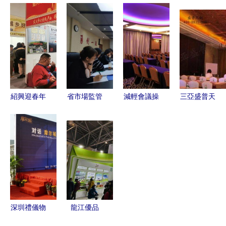
線 確保兩
裝備未來
務價格與優
擘 武漢紅
會出版——
第14屆鄭州
質廠家推薦
鑫家俱的大
姜協軍、鄒
工博會開
——世界工
會議桌與全
繼紅赴印廠
幕，高端設
廠網產品信
方位會議服
一線檢查指
備云集激發
息庫盤點
務
導工作
產業新動能
紹興迎春年
省市場監管
減輕會議操
三亞盛普天
貨節暨農產
廳組織召開
作難度 選
創 一站式
品展銷大會
電線電纜等
擇專業會議
專業慶典、
開幕，平水
9種產品質
策劃服務，
會議與禮儀
日鑄等您來
量安全風險
讓禮儀服務
服務專家
監測評估會
事半功倍
議，筑牢質
量安全防線
深圳禮儀物
龍江優品
料租賃與戶
閃耀盛會