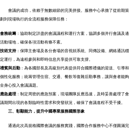
會議的成功，依賴于無數細節的完美拼接。服務中心承擔了從前期策
劃到現場執行的全流程服務保障任務：
會務統籌
：協助制定詳盡的會議議程和運行方案，協調多個并行會議及邊
活動場地，確保各項活動有條不紊。
技術支持
：保障主會場及各分會場的音視頻系統、同傳設備、網絡通訊穩
定運行，為遠程參與和即時信息共享提供可靠支撐。
禮賓與后勤
：為各國部長及高級別代表提供符合國際禮儀的迎送、引導和
個性化服務；統籌管理住宿、交通、餐飲等復雜后勤事務，讓與會者能夠
全身心投入會議議題。
應急處理
：制定周密的應急預案，現場團隊反應迅速，及時妥善處理了會
議期間出現的各類臨時性需求和突發狀況，確保了會議進程不受干擾。
三、彰顯能力，提升中國專業服務國際形象
通過此次高規格國際會議的服務實踐，國際合作服務中心不僅圓滿完